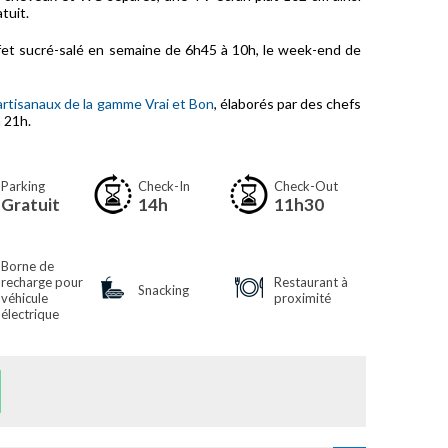
tuit.
fet sucré-salé en semaine de 6h45 à 10h, le week-end de
artisanaux de la gamme Vrai et Bon
, élaborés par des chefs
 21h.
Parking
Check-In
Check-Out
Gratuit
14h
11h30
Borne de
recharge pour
Restaurant à
Snacking
véhicule
proximité
électrique