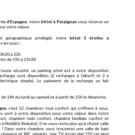
rte d’Espagne
, notre
hôtel à Perpignan
vous réserve un
our votre séjour.
t géographique privilégié, notre
hôtel 3 étoiles à
 les jours :
13h30 à 22h
ériés de 15h à 21h30
toute sécurité, un parking privé est à votre disposition
echarge sont disponibles (2 recharges à 16kw/h et 2 à
ectrique simple). Le paiement de la recharge se fait
r de 14h du lundi au samedi et à partir de 15h le dimanche.
gne
, c’est 52 chambres tout confort qui s’offrent à vous.
s sont à votre disposition pour votre séjour dans notre
ort, chambre twin confort, chambre familiale confort et
Mobilité Réduite). Il ne vous reste plus qu’à choisir celle
 ! Dans votre chambre, vous trouverez une salle de bain
e-cheveux et WC séparés, une TV écran plat 102 cm ainsi