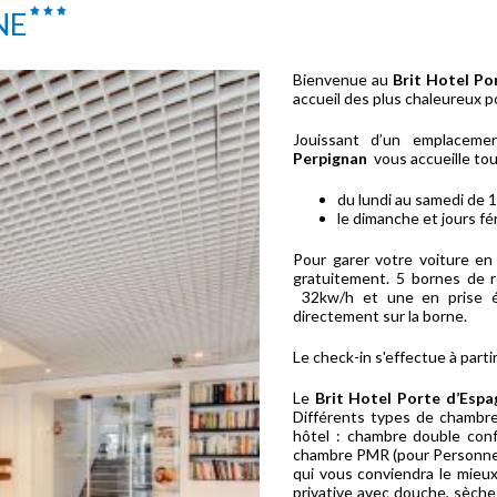
NE
Bienvenue au
Brit Hotel Po
accueil des plus chaleureux p
Jouissant d’un emplacemen
Perpignan
vous accueille tous
du lundi au samedi de 
le dimanche et jours f
Pour garer votre voiture en 
gratuitement. 5 bornes de r
32kw/h et une en prise él
directement sur la borne.
Le check-in s'effectue à parti
Le
Brit Hotel Porte d’Espa
Différents types de chambre
hôtel : chambre double conf
chambre PMR (pour Personne à 
qui vous conviendra le mieux
privative avec douche, sèch