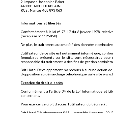
2, Impasse Joséphine Baker
44800 SAINT-HERBLAIN
RCS : Nantes 408 893 063
Informations et libertés
Conformément à la loi n° 78-17 du 6 janvier 1978, relative à
(récépissé n° 1125850).
De plus, le traitement automatisé des données nominatives r
L’utilisateur de ce site est notamment informé que, conform
formulaires présents sur le site, sont nécessaires pou
responsable du traitement, à des fins de gestion administr
Brit Hotel Developpement n’a recours à aucune action de 
d’opposition au démarchage téléphonique via le site www.blo
Exercice du droit d'accès
Conformément à l'article 34 de la Loi Informatique et Libe
concernent.
Pour exercer ce droit d'accès, l’utilisateur doit écrire à :
Brit Hotel Développement SAS - Immeuble Neptune - 22, R