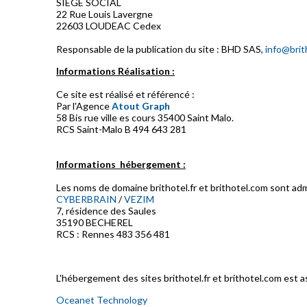
SIEGE SOCIAL
22 Rue Louis Lavergne
22603 LOUDEAC Cedex
Responsable de la publication du site : BHD SAS,
info@brit
Informations Réalisation :
Ce site est réalisé et référencé :
Par l'Agence
Atout Graph
58 Bis rue ville es cours 35400 Saint Malo.
RCS Saint-Malo B 494 643 281
Informations hébergement :
Les noms de domaine brithotel.fr et brithotel.com sont adm
CYBERBRAIN
/
VEZIM
7, résidence des Saules
35190 BECHEREL
RCS : Rennes 483 356 481
L'hébergement des sites brithotel.fr et brithotel.com est a
Oceanet Technology