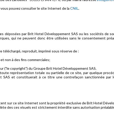
, vous pouvez consulter le site Internet de la
CNIL
.
ques déposées par Brit Hotel Développement SAS ou les sociétés de s
arques, qui ne peuvent donc être utilisées sans le consentement préa
e téléchargé, reproduit, imprimé sous réserve de :
s et non à des fins commerciales;
teur ("le copyright") du Groupe Brit Hotel Développement SAS.
oute représentation totale ou partielle de ce site, par quelque procéd
 SAS et constituerait à ce titre une contrefaçon sanctionnée par l
ntent sur ce site Internet sont la propriété exclusive de Brit Hotel D
lète des ces visuels est strictement interdite sans autorisation préala