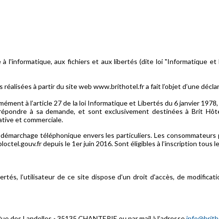
 l'informatique, aux fichiers et aux libertés (dite loi "Informatique et L
éalisées à partir du site web www.brithotel.fr a fait l’objet d’une décla
ément à l’article 27 de la loi Informatique et Libertés du 6 janvier 1978,
r répondre à sa demande, et sont exclusivement destinées à Brit Hôt
ative et commerciale.
démarchage téléphonique envers les particuliers. Les consommateurs par
ctel.gouv.fr depuis le 1er juin 2016. Sont éligibles à l’inscription tous
rtés, l’utilisateur de ce site dispose d'un droit d'accès, de modifica
ue des Landelles - 35135 CHANTEPIE ou par mail à l’adresse
info@britho