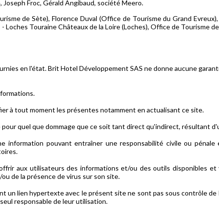
, Joseph Froc, Gérald Angibaud, société Meero.
Tourisme de Sète), Florence Duval (Office de Tourisme du Grand Evreu
 - Loches Touraine Châteaux de la Loire (Loches), Office de Tourisme d
ournies en l'état. Brit Hotel Développement SAS ne donne aucune garantie
informations.
ier à tout moment les présentes notamment en actualisant ce site.
our quel que dommage que ce soit tant direct qu'indirect, résultant d'
ne information pouvant entraîner une responsabilité civile ou pénale 
toires.
ir aux utilisateurs des informations et/ou des outils disponibles et 
/ou de la présence de virus sur son site.
nt un lien hypertexte avec le présent site ne sont pas sous contrôle d
seul responsable de leur utilisation.