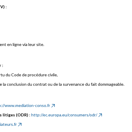
TV)
:
t en ligne via leur site.
 :
rtu du Code de procédure civile,
 de la conclusion du contrat ou de la survenance du fait dommageable.
p://www.mediation-conso.fr
s litiges (ODR)
:
http://ec.europa.eu/consumers/odr/
ateurs.fr